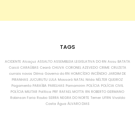
TAGS
ACIDENTE
Alcaçuz
ASSALTO
ASSEMBLEIA LEGISLATIVA DO RN
Assu
BATATA
Caicó
CARAÚBAS
Ceará
CHUVA
CORONEL AZEVEDO
CRIME
CRUZETA
currais novos
Dilma
Governo do RN
HOMICÍDIO
INCÊNDIO
JARDIM DE
PIRANHAS
JUCURUTU
LULA
Mossoró
NATAL
Nilda
NÉLTER QUEIROZ
Pagamento
PARAÍBA
PARELHAS
Parnamirim
POLÍCIA
POLÍCIA CIVIL
POLÍCIA MILITAR
Política
PRF
RAFAEL MOTTA
RN
ROBERTO GERMANO
Robinson Faria
Roubo
SERRA NEGRA DO NORTE
Temer
UFRN
Vivaldo
Costa
Água
ÁLVARO DIAS