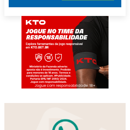
Jogue com responsabilidade. 18+