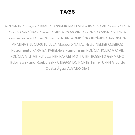
TAGS
ACIDENTE
Alcaçuz
ASSALTO
ASSEMBLEIA LEGISLATIVA DO RN
Assu
BATATA
Caicó
CARAÚBAS
Ceará
CHUVA
CORONEL AZEVEDO
CRIME
CRUZETA
currais novos
Dilma
Governo do RN
HOMICÍDIO
INCÊNDIO
JARDIM DE
PIRANHAS
JUCURUTU
LULA
Mossoró
NATAL
Nilda
NÉLTER QUEIROZ
Pagamento
PARAÍBA
PARELHAS
Parnamirim
POLÍCIA
POLÍCIA CIVIL
POLÍCIA MILITAR
Política
PRF
RAFAEL MOTTA
RN
ROBERTO GERMANO
Robinson Faria
Roubo
SERRA NEGRA DO NORTE
Temer
UFRN
Vivaldo
Costa
Água
ÁLVARO DIAS