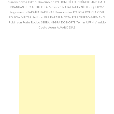
currais novos
Dilma
Governo do RN
HOMICÍDIO
INCÊNDIO
JARDIM DE
PIRANHAS
JUCURUTU
LULA
Mossoró
NATAL
Nilda
NÉLTER QUEIROZ
Pagamento
PARAÍBA
PARELHAS
Parnamirim
POLÍCIA
POLÍCIA CIVIL
POLÍCIA MILITAR
Política
PRF
RAFAEL MOTTA
RN
ROBERTO GERMANO
Robinson Faria
Roubo
SERRA NEGRA DO NORTE
Temer
UFRN
Vivaldo
Costa
Água
ÁLVARO DIAS