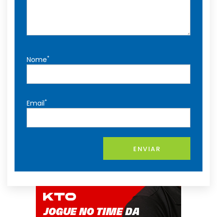
*
Nome
*
Email
ENVIAR