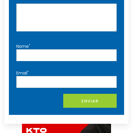
*
Nome
*
Email
ENVIAR