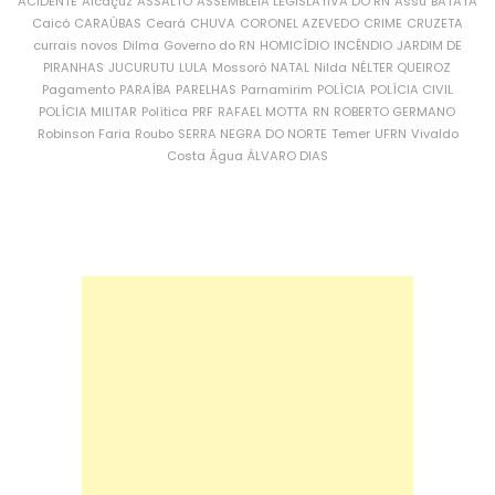
ACIDENTE
Alcaçuz
ASSALTO
ASSEMBLEIA LEGISLATIVA DO RN
Assu
BATATA
Caicó
CARAÚBAS
Ceará
CHUVA
CORONEL AZEVEDO
CRIME
CRUZETA
currais novos
Dilma
Governo do RN
HOMICÍDIO
INCÊNDIO
JARDIM DE
PIRANHAS
JUCURUTU
LULA
Mossoró
NATAL
Nilda
NÉLTER QUEIROZ
Pagamento
PARAÍBA
PARELHAS
Parnamirim
POLÍCIA
POLÍCIA CIVIL
POLÍCIA MILITAR
Política
PRF
RAFAEL MOTTA
RN
ROBERTO GERMANO
Robinson Faria
Roubo
SERRA NEGRA DO NORTE
Temer
UFRN
Vivaldo
Costa
Água
ÁLVARO DIAS