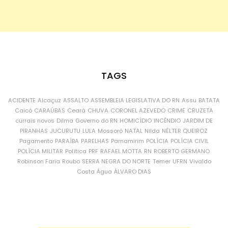
TAGS
ACIDENTE
Alcaçuz
ASSALTO
ASSEMBLEIA LEGISLATIVA DO RN
Assu
BATATA
Caicó
CARAÚBAS
Ceará
CHUVA
CORONEL AZEVEDO
CRIME
CRUZETA
currais novos
Dilma
Governo do RN
HOMICÍDIO
INCÊNDIO
JARDIM DE
PIRANHAS
JUCURUTU
LULA
Mossoró
NATAL
Nilda
NÉLTER QUEIROZ
Pagamento
PARAÍBA
PARELHAS
Parnamirim
POLÍCIA
POLÍCIA CIVIL
POLÍCIA MILITAR
Política
PRF
RAFAEL MOTTA
RN
ROBERTO GERMANO
Robinson Faria
Roubo
SERRA NEGRA DO NORTE
Temer
UFRN
Vivaldo
Costa
Água
ÁLVARO DIAS