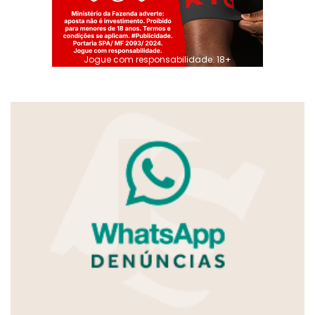
Jogue com responsabilidade. 18+