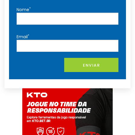
*
Nome
*
Email
ENVIAR