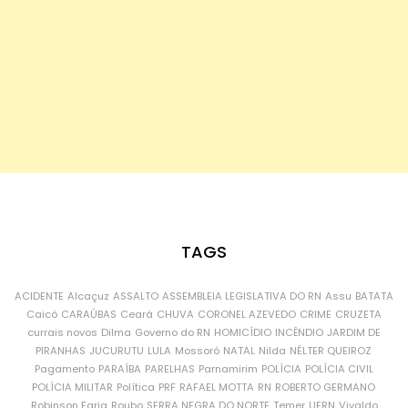
TAGS
ACIDENTE
Alcaçuz
ASSALTO
ASSEMBLEIA LEGISLATIVA DO RN
Assu
BATATA
Caicó
CARAÚBAS
Ceará
CHUVA
CORONEL AZEVEDO
CRIME
CRUZETA
currais novos
Dilma
Governo do RN
HOMICÍDIO
INCÊNDIO
JARDIM DE
PIRANHAS
JUCURUTU
LULA
Mossoró
NATAL
Nilda
NÉLTER QUEIROZ
Pagamento
PARAÍBA
PARELHAS
Parnamirim
POLÍCIA
POLÍCIA CIVIL
POLÍCIA MILITAR
Política
PRF
RAFAEL MOTTA
RN
ROBERTO GERMANO
Robinson Faria
Roubo
SERRA NEGRA DO NORTE
Temer
UFRN
Vivaldo