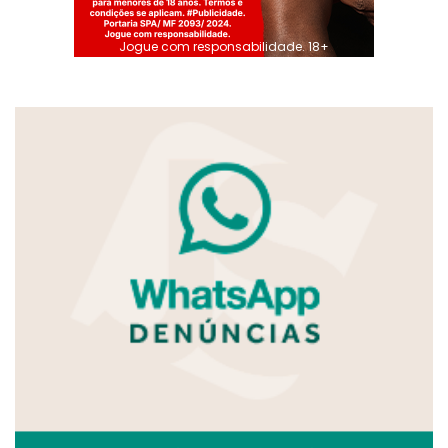
Jogue com responsabilidade. 18+