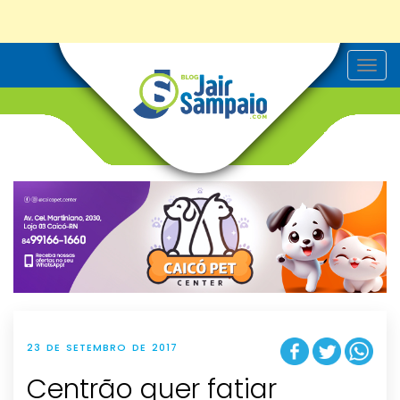
T
o
g
g
l
e
n
a
v
i
g
a
t
i
o
n
23 DE SETEMBRO DE 2017
Centrão quer fatiar