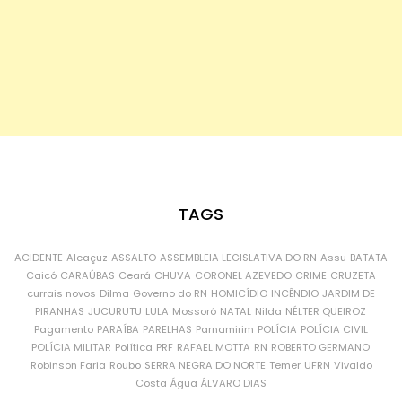
TAGS
ACIDENTE
Alcaçuz
ASSALTO
ASSEMBLEIA LEGISLATIVA DO RN
Assu
BATATA
Caicó
CARAÚBAS
Ceará
CHUVA
CORONEL AZEVEDO
CRIME
CRUZETA
currais novos
Dilma
Governo do RN
HOMICÍDIO
INCÊNDIO
JARDIM DE
PIRANHAS
JUCURUTU
LULA
Mossoró
NATAL
Nilda
NÉLTER QUEIROZ
Pagamento
PARAÍBA
PARELHAS
Parnamirim
POLÍCIA
POLÍCIA CIVIL
POLÍCIA MILITAR
Política
PRF
RAFAEL MOTTA
RN
ROBERTO GERMANO
Robinson Faria
Roubo
SERRA NEGRA DO NORTE
Temer
UFRN
Vivaldo
Costa
Água
ÁLVARO DIAS