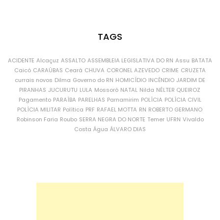
TAGS
ACIDENTE
Alcaçuz
ASSALTO
ASSEMBLEIA LEGISLATIVA DO RN
Assu
BATATA
Caicó
CARAÚBAS
Ceará
CHUVA
CORONEL AZEVEDO
CRIME
CRUZETA
currais novos
Dilma
Governo do RN
HOMICÍDIO
INCÊNDIO
JARDIM DE
PIRANHAS
JUCURUTU
LULA
Mossoró
NATAL
Nilda
NÉLTER QUEIROZ
Pagamento
PARAÍBA
PARELHAS
Parnamirim
POLÍCIA
POLÍCIA CIVIL
POLÍCIA MILITAR
Política
PRF
RAFAEL MOTTA
RN
ROBERTO GERMANO
Robinson Faria
Roubo
SERRA NEGRA DO NORTE
Temer
UFRN
Vivaldo
Costa
Água
ÁLVARO DIAS