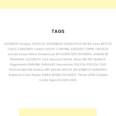
TAGS
ACIDENTE
Alcaçuz
ASSALTO
ASSEMBLEIA LEGISLATIVA DO RN
Assu
BATATA
Caicó
CARAÚBAS
Ceará
CHUVA
CORONEL AZEVEDO
CRIME
CRUZETA
currais novos
Dilma
Governo do RN
HOMICÍDIO
INCÊNDIO
JARDIM DE
PIRANHAS
JUCURUTU
LULA
Mossoró
NATAL
Nilda
NÉLTER QUEIROZ
Pagamento
PARAÍBA
PARELHAS
Parnamirim
POLÍCIA
POLÍCIA CIVIL
POLÍCIA MILITAR
Política
PRF
RAFAEL MOTTA
RN
ROBERTO GERMANO
Robinson Faria
Roubo
SERRA NEGRA DO NORTE
Temer
UFRN
Vivaldo
Costa
Água
ÁLVARO DIAS