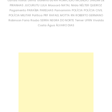
currais novos
Dilma
Governo do RN
HOMICÍDIO
INCÊNDIO
JARDIM DE
PIRANHAS
JUCURUTU
LULA
Mossoró
NATAL
Nilda
NÉLTER QUEIROZ
Pagamento
PARAÍBA
PARELHAS
Parnamirim
POLÍCIA
POLÍCIA CIVIL
POLÍCIA MILITAR
Política
PRF
RAFAEL MOTTA
RN
ROBERTO GERMANO
Robinson Faria
Roubo
SERRA NEGRA DO NORTE
Temer
UFRN
Vivaldo
Costa
Água
ÁLVARO DIAS