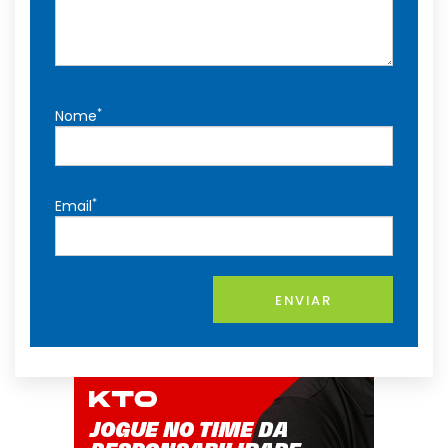
*
Nome
*
Email
ENVIAR