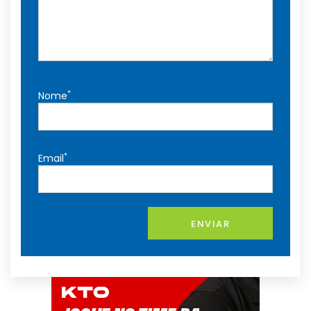
*
Nome
*
Email
ENVIAR