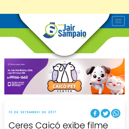
T
o
g
g
l
e
n
a
v
i
g
a
t
i
o
n
13 DE SETEMBRO DE 2017
Ceres Caicó exibe filme