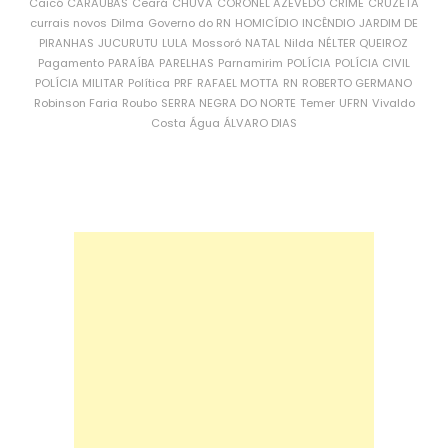
Caicó
CARAÚBAS
Ceará
CHUVA
CORONEL AZEVEDO
CRIME
CRUZETA
currais novos
Dilma
Governo do RN
HOMICÍDIO
INCÊNDIO
JARDIM DE
PIRANHAS
JUCURUTU
LULA
Mossoró
NATAL
Nilda
NÉLTER QUEIROZ
Pagamento
PARAÍBA
PARELHAS
Parnamirim
POLÍCIA
POLÍCIA CIVIL
POLÍCIA MILITAR
Política
PRF
RAFAEL MOTTA
RN
ROBERTO GERMANO
Robinson Faria
Roubo
SERRA NEGRA DO NORTE
Temer
UFRN
Vivaldo
Costa
Água
ÁLVARO DIAS