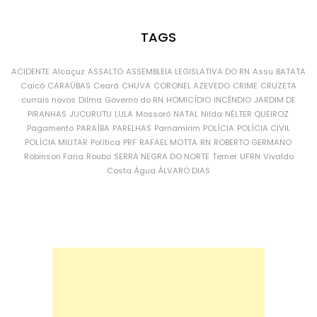
TAGS
ACIDENTE
Alcaçuz
ASSALTO
ASSEMBLEIA LEGISLATIVA DO RN
Assu
BATATA
Caicó
CARAÚBAS
Ceará
CHUVA
CORONEL AZEVEDO
CRIME
CRUZETA
currais novos
Dilma
Governo do RN
HOMICÍDIO
INCÊNDIO
JARDIM DE
PIRANHAS
JUCURUTU
LULA
Mossoró
NATAL
Nilda
NÉLTER QUEIROZ
Pagamento
PARAÍBA
PARELHAS
Parnamirim
POLÍCIA
POLÍCIA CIVIL
POLÍCIA MILITAR
Política
PRF
RAFAEL MOTTA
RN
ROBERTO GERMANO
Robinson Faria
Roubo
SERRA NEGRA DO NORTE
Temer
UFRN
Vivaldo
Costa
Água
ÁLVARO DIAS