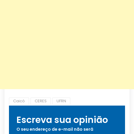
Caicó
CERES
UFRN
Escreva sua opinião
O seu endereço de e-mail não será