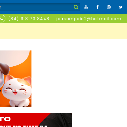
(84) 9 8173 8448
jairsampaio2@hotmail.com