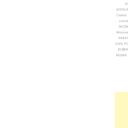
A
LEGISL
Ceará
curra
INCÊ
Mosso
PARA
CIVIL
PO
ROBE
NEGRA 