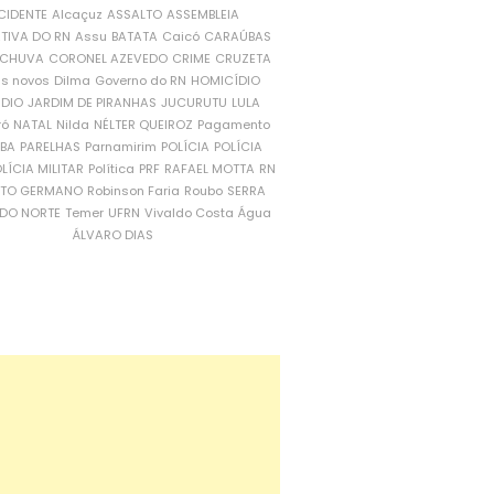
CIDENTE
Alcaçuz
ASSALTO
ASSEMBLEIA
ATIVA DO RN
Assu
BATATA
Caicó
CARAÚBAS
CHUVA
CORONEL AZEVEDO
CRIME
CRUZETA
is novos
Dilma
Governo do RN
HOMICÍDIO
NDIO
JARDIM DE PIRANHAS
JUCURUTU
LULA
ró
NATAL
Nilda
NÉLTER QUEIROZ
Pagamento
ÍBA
PARELHAS
Parnamirim
POLÍCIA
POLÍCIA
LÍCIA MILITAR
Política
PRF
RAFAEL MOTTA
RN
RTO GERMANO
Robinson Faria
Roubo
SERRA
DO NORTE
Temer
UFRN
Vivaldo Costa
Água
ÁLVARO DIAS