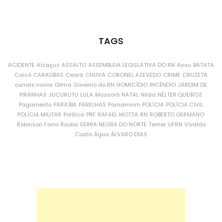
TAGS
ACIDENTE
Alcaçuz
ASSALTO
ASSEMBLEIA LEGISLATIVA DO RN
Assu
BATATA
Caicó
CARAÚBAS
Ceará
CHUVA
CORONEL AZEVEDO
CRIME
CRUZETA
currais novos
Dilma
Governo do RN
HOMICÍDIO
INCÊNDIO
JARDIM DE
PIRANHAS
JUCURUTU
LULA
Mossoró
NATAL
Nilda
NÉLTER QUEIROZ
Pagamento
PARAÍBA
PARELHAS
Parnamirim
POLÍCIA
POLÍCIA CIVIL
POLÍCIA MILITAR
Política
PRF
RAFAEL MOTTA
RN
ROBERTO GERMANO
Robinson Faria
Roubo
SERRA NEGRA DO NORTE
Temer
UFRN
Vivaldo
Costa
Água
ÁLVARO DIAS