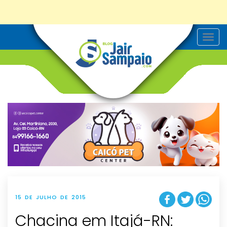
T
o
g
g
l
e
n
a
v
i
g
a
t
i
o
n
15 DE JULHO DE 2015
Chacina em Itajá-RN: