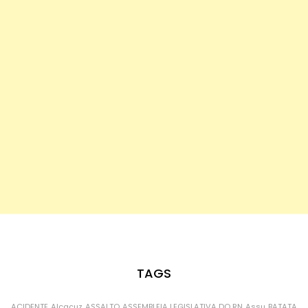
TAGS
ACIDENTE
Alcaçuz
ASSALTO
ASSEMBLEIA LEGISLATIVA DO RN
Assu
BATATA