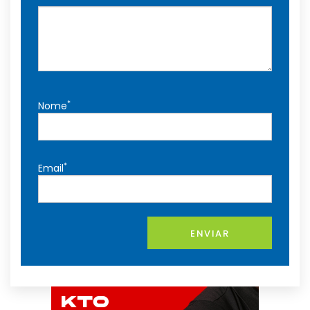
*
Nome
*
Email
ENVIAR