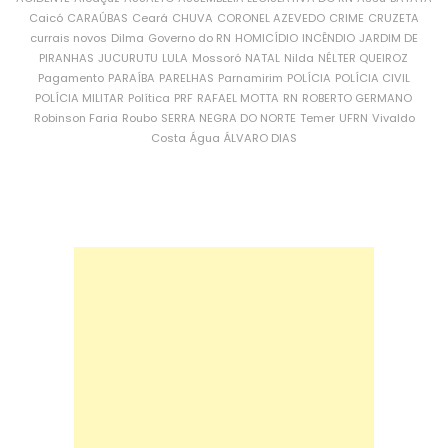
Caicó
CARAÚBAS
Ceará
CHUVA
CORONEL AZEVEDO
CRIME
CRUZETA
currais novos
Dilma
Governo do RN
HOMICÍDIO
INCÊNDIO
JARDIM DE
PIRANHAS
JUCURUTU
LULA
Mossoró
NATAL
Nilda
NÉLTER QUEIROZ
Pagamento
PARAÍBA
PARELHAS
Parnamirim
POLÍCIA
POLÍCIA CIVIL
POLÍCIA MILITAR
Política
PRF
RAFAEL MOTTA
RN
ROBERTO GERMANO
Robinson Faria
Roubo
SERRA NEGRA DO NORTE
Temer
UFRN
Vivaldo
Costa
Água
ÁLVARO DIAS