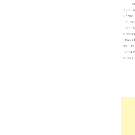
A
LEGISL
Ceará
curra
INCÊ
Mosso
PARA
CIVIL
PO
ROBE
NEGRA 