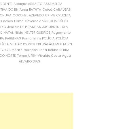
CIDENTE
Alcaçuz
ASSALTO
ASSEMBLEIA
ATIVA DO RN
Assu
BATATA
Caicó
CARAÚBAS
CHUVA
CORONEL AZEVEDO
CRIME
CRUZETA
is novos
Dilma
Governo do RN
HOMICÍDIO
NDIO
JARDIM DE PIRANHAS
JUCURUTU
LULA
ró
NATAL
Nilda
NÉLTER QUEIROZ
Pagamento
ÍBA
PARELHAS
Parnamirim
POLÍCIA
POLÍCIA
LÍCIA MILITAR
Política
PRF
RAFAEL MOTTA
RN
RTO GERMANO
Robinson Faria
Roubo
SERRA
DO NORTE
Temer
UFRN
Vivaldo Costa
Água
ÁLVARO DIAS