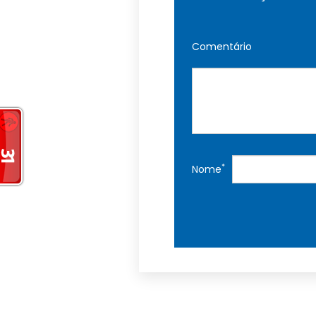
Comentário
*
Nome