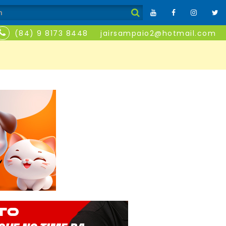
(84) 9 8173 8448
jairsampaio2@hotmail.com