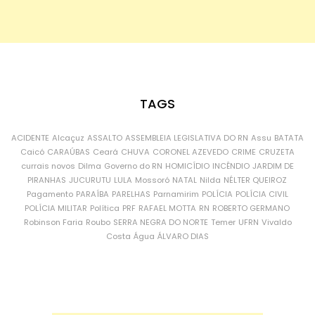
TAGS
ACIDENTE
Alcaçuz
ASSALTO
ASSEMBLEIA LEGISLATIVA DO RN
Assu
BATATA
Caicó
CARAÚBAS
Ceará
CHUVA
CORONEL AZEVEDO
CRIME
CRUZETA
currais novos
Dilma
Governo do RN
HOMICÍDIO
INCÊNDIO
JARDIM DE
PIRANHAS
JUCURUTU
LULA
Mossoró
NATAL
Nilda
NÉLTER QUEIROZ
Pagamento
PARAÍBA
PARELHAS
Parnamirim
POLÍCIA
POLÍCIA CIVIL
POLÍCIA MILITAR
Política
PRF
RAFAEL MOTTA
RN
ROBERTO GERMANO
Robinson Faria
Roubo
SERRA NEGRA DO NORTE
Temer
UFRN
Vivaldo
Costa
Água
ÁLVARO DIAS