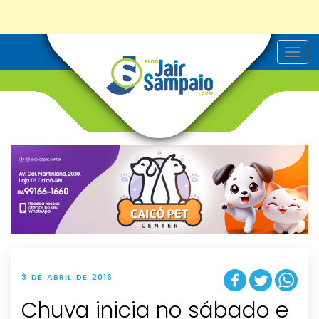
T
o
g
g
l
e
n
a
v
i
g
a
t
i
o
n
3 DE ABRIL DE 2016
Chuva inicia no sábado e