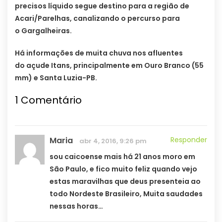
precisos líquido segue destino para a região de
Acari/Parelhas, canalizando o percurso para
o Gargalheiras.
Há informações de muita chuva nos afluentes
do açude Itans, principalmente em Ouro Branco (55
mm) e Santa Luzia-PB.
1
Comentário
Maria
Responder
abr 4, 2016, 9:26 pm
sou caicoense mais há 21 anos moro em
São Paulo, e fico muito feliz quando vejo
estas maravilhas que deus presenteia ao
todo Nordeste Brasileiro, Muita saudades
nessas horas…