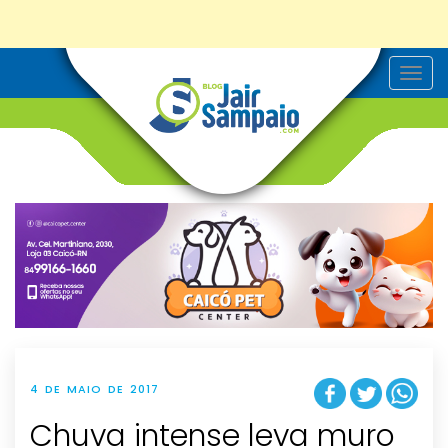
T
o
g
g
l
e
n
a
v
i
g
a
t
i
o
n
4 DE MAIO DE 2017
Chuva intense leva muro