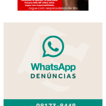
Jogue com responsabilidade. 18+