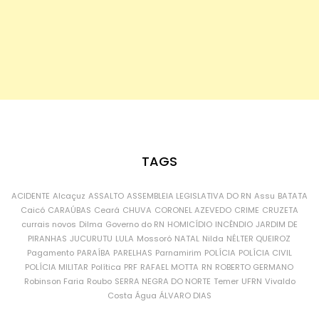
TAGS
ACIDENTE
Alcaçuz
ASSALTO
ASSEMBLEIA LEGISLATIVA DO RN
Assu
BATATA
Caicó
CARAÚBAS
Ceará
CHUVA
CORONEL AZEVEDO
CRIME
CRUZETA
currais novos
Dilma
Governo do RN
HOMICÍDIO
INCÊNDIO
JARDIM DE
PIRANHAS
JUCURUTU
LULA
Mossoró
NATAL
Nilda
NÉLTER QUEIROZ
Pagamento
PARAÍBA
PARELHAS
Parnamirim
POLÍCIA
POLÍCIA CIVIL
POLÍCIA MILITAR
Política
PRF
RAFAEL MOTTA
RN
ROBERTO GERMANO
Robinson Faria
Roubo
SERRA NEGRA DO NORTE
Temer
UFRN
Vivaldo
Costa
Água
ÁLVARO DIAS