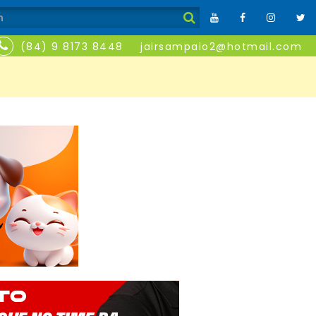
(84) 9 8173 8448
jairsampaio2@hotmail.com