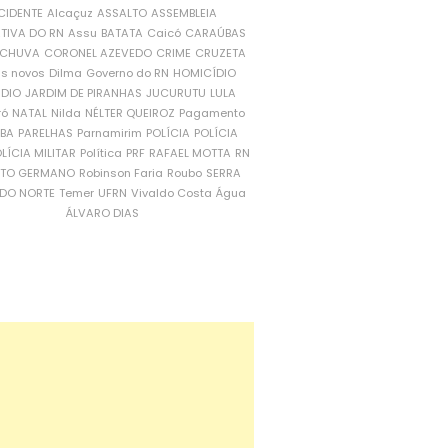
CIDENTE
Alcaçuz
ASSALTO
ASSEMBLEIA
ATIVA DO RN
Assu
BATATA
Caicó
CARAÚBAS
CHUVA
CORONEL AZEVEDO
CRIME
CRUZETA
is novos
Dilma
Governo do RN
HOMICÍDIO
NDIO
JARDIM DE PIRANHAS
JUCURUTU
LULA
ró
NATAL
Nilda
NÉLTER QUEIROZ
Pagamento
ÍBA
PARELHAS
Parnamirim
POLÍCIA
POLÍCIA
LÍCIA MILITAR
Política
PRF
RAFAEL MOTTA
RN
RTO GERMANO
Robinson Faria
Roubo
SERRA
DO NORTE
Temer
UFRN
Vivaldo Costa
Água
ÁLVARO DIAS