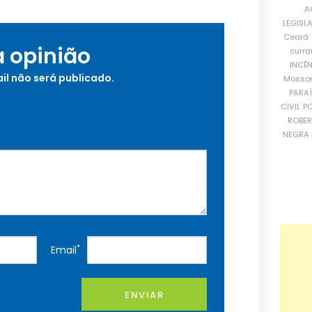
A
LEGISL
Ceará
a opinião
curra
INCÊ
il não será publicado.
Mosso
PARA
CIVIL
PO
ROBE
NEGRA 
*
Email
ENVIAR