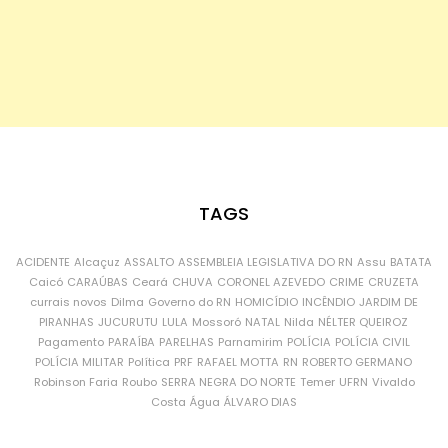
TAGS
ACIDENTE
Alcaçuz
ASSALTO
ASSEMBLEIA LEGISLATIVA DO RN
Assu
BATATA
Caicó
CARAÚBAS
Ceará
CHUVA
CORONEL AZEVEDO
CRIME
CRUZETA
currais novos
Dilma
Governo do RN
HOMICÍDIO
INCÊNDIO
JARDIM DE
PIRANHAS
JUCURUTU
LULA
Mossoró
NATAL
Nilda
NÉLTER QUEIROZ
Pagamento
PARAÍBA
PARELHAS
Parnamirim
POLÍCIA
POLÍCIA CIVIL
POLÍCIA MILITAR
Política
PRF
RAFAEL MOTTA
RN
ROBERTO GERMANO
Robinson Faria
Roubo
SERRA NEGRA DO NORTE
Temer
UFRN
Vivaldo
Costa
Água
ÁLVARO DIAS