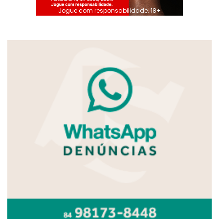
Jogue com responsabilidade. 18+