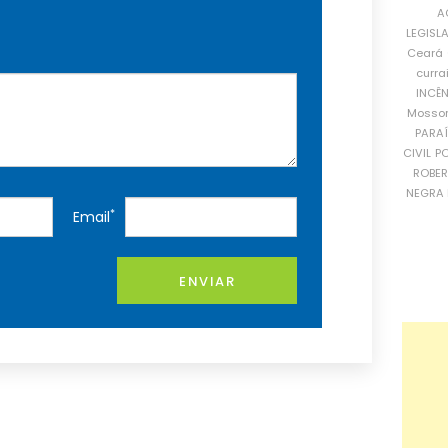
A
LEGISL
Ceará
curra
INCÊ
Mosso
PARA
CIVIL
PO
ROBE
NEGRA 
*
Email
ENVIAR