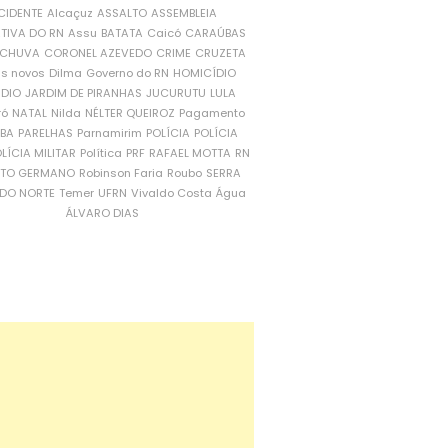
CIDENTE
Alcaçuz
ASSALTO
ASSEMBLEIA
ATIVA DO RN
Assu
BATATA
Caicó
CARAÚBAS
CHUVA
CORONEL AZEVEDO
CRIME
CRUZETA
is novos
Dilma
Governo do RN
HOMICÍDIO
NDIO
JARDIM DE PIRANHAS
JUCURUTU
LULA
ró
NATAL
Nilda
NÉLTER QUEIROZ
Pagamento
ÍBA
PARELHAS
Parnamirim
POLÍCIA
POLÍCIA
LÍCIA MILITAR
Política
PRF
RAFAEL MOTTA
RN
RTO GERMANO
Robinson Faria
Roubo
SERRA
DO NORTE
Temer
UFRN
Vivaldo Costa
Água
ÁLVARO DIAS