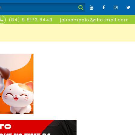
(84) 9 8173 8448
jairsampaio2@hotmail.com