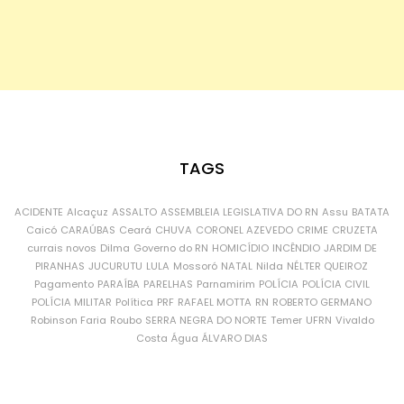
TAGS
ACIDENTE
Alcaçuz
ASSALTO
ASSEMBLEIA LEGISLATIVA DO RN
Assu
BATATA
Caicó
CARAÚBAS
Ceará
CHUVA
CORONEL AZEVEDO
CRIME
CRUZETA
currais novos
Dilma
Governo do RN
HOMICÍDIO
INCÊNDIO
JARDIM DE
PIRANHAS
JUCURUTU
LULA
Mossoró
NATAL
Nilda
NÉLTER QUEIROZ
Pagamento
PARAÍBA
PARELHAS
Parnamirim
POLÍCIA
POLÍCIA CIVIL
POLÍCIA MILITAR
Política
PRF
RAFAEL MOTTA
RN
ROBERTO GERMANO
Robinson Faria
Roubo
SERRA NEGRA DO NORTE
Temer
UFRN
Vivaldo
Costa
Água
ÁLVARO DIAS