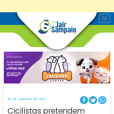
T
o
g
g
l
e
n
a
v
i
g
a
t
i
o
n
19 DE JANEIRO DE 2017
Cicilistas pretendem