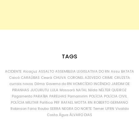
TAGS
ACIDENTE
Alcaçuz
ASSALTO
ASSEMBLEIA LEGISLATIVA DO RN
Assu
BATATA
Caicó
CARAÚBAS
Ceará
CHUVA
CORONEL AZEVEDO
CRIME
CRUZETA
currais novos
Dilma
Governo do RN
HOMICÍDIO
INCÊNDIO
JARDIM DE
PIRANHAS
JUCURUTU
LULA
Mossoró
NATAL
Nilda
NÉLTER QUEIROZ
Pagamento
PARAÍBA
PARELHAS
Parnamirim
POLÍCIA
POLÍCIA CIVIL
POLÍCIA MILITAR
Política
PRF
RAFAEL MOTTA
RN
ROBERTO GERMANO
Robinson Faria
Roubo
SERRA NEGRA DO NORTE
Temer
UFRN
Vivaldo
Costa
Água
ÁLVARO DIAS