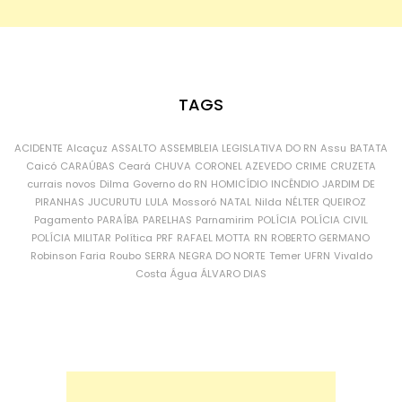
TAGS
ACIDENTE
Alcaçuz
ASSALTO
ASSEMBLEIA LEGISLATIVA DO RN
Assu
BATATA
Caicó
CARAÚBAS
Ceará
CHUVA
CORONEL AZEVEDO
CRIME
CRUZETA
currais novos
Dilma
Governo do RN
HOMICÍDIO
INCÊNDIO
JARDIM DE
PIRANHAS
JUCURUTU
LULA
Mossoró
NATAL
Nilda
NÉLTER QUEIROZ
Pagamento
PARAÍBA
PARELHAS
Parnamirim
POLÍCIA
POLÍCIA CIVIL
POLÍCIA MILITAR
Política
PRF
RAFAEL MOTTA
RN
ROBERTO GERMANO
Robinson Faria
Roubo
SERRA NEGRA DO NORTE
Temer
UFRN
Vivaldo
Costa
Água
ÁLVARO DIAS