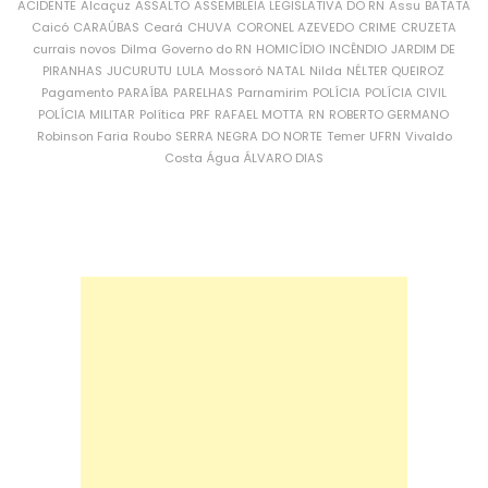
ACIDENTE
Alcaçuz
ASSALTO
ASSEMBLEIA LEGISLATIVA DO RN
Assu
BATATA
Caicó
CARAÚBAS
Ceará
CHUVA
CORONEL AZEVEDO
CRIME
CRUZETA
currais novos
Dilma
Governo do RN
HOMICÍDIO
INCÊNDIO
JARDIM DE
PIRANHAS
JUCURUTU
LULA
Mossoró
NATAL
Nilda
NÉLTER QUEIROZ
Pagamento
PARAÍBA
PARELHAS
Parnamirim
POLÍCIA
POLÍCIA CIVIL
POLÍCIA MILITAR
Política
PRF
RAFAEL MOTTA
RN
ROBERTO GERMANO
Robinson Faria
Roubo
SERRA NEGRA DO NORTE
Temer
UFRN
Vivaldo
Costa
Água
ÁLVARO DIAS