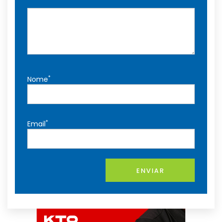
*
Nome
*
Email
ENVIAR