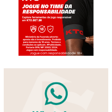
Jogue com responsabilidade. 18+