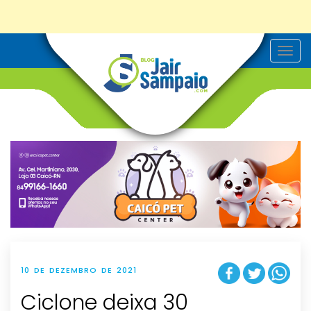
T
o
g
g
l
e
n
a
v
i
g
a
t
i
o
n
10 DE DEZEMBRO DE 2021
Ciclone deixa 30