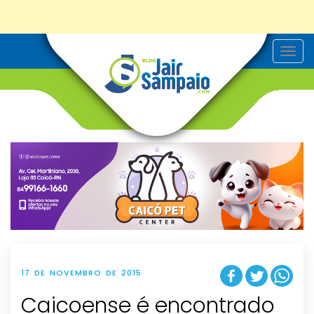
T
o
g
g
l
e
n
a
v
i
g
a
t
i
o
n
17 DE NOVEMBRO DE 2015
Caicoense é encontrado