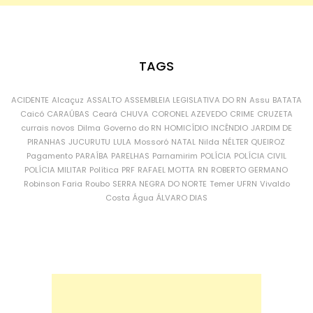
TAGS
ACIDENTE
Alcaçuz
ASSALTO
ASSEMBLEIA LEGISLATIVA DO RN
Assu
BATATA
Caicó
CARAÚBAS
Ceará
CHUVA
CORONEL AZEVEDO
CRIME
CRUZETA
currais novos
Dilma
Governo do RN
HOMICÍDIO
INCÊNDIO
JARDIM DE
PIRANHAS
JUCURUTU
LULA
Mossoró
NATAL
Nilda
NÉLTER QUEIROZ
Pagamento
PARAÍBA
PARELHAS
Parnamirim
POLÍCIA
POLÍCIA CIVIL
POLÍCIA MILITAR
Política
PRF
RAFAEL MOTTA
RN
ROBERTO GERMANO
Robinson Faria
Roubo
SERRA NEGRA DO NORTE
Temer
UFRN
Vivaldo
Costa
Água
ÁLVARO DIAS