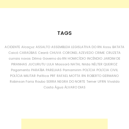
TAGS
ACIDENTE
Alcaçuz
ASSALTO
ASSEMBLEIA LEGISLATIVA DO RN
Assu
BATATA
Caicó
CARAÚBAS
Ceará
CHUVA
CORONEL AZEVEDO
CRIME
CRUZETA
currais novos
Dilma
Governo do RN
HOMICÍDIO
INCÊNDIO
JARDIM DE
PIRANHAS
JUCURUTU
LULA
Mossoró
NATAL
Nilda
NÉLTER QUEIROZ
Pagamento
PARAÍBA
PARELHAS
Parnamirim
POLÍCIA
POLÍCIA CIVIL
POLÍCIA MILITAR
Política
PRF
RAFAEL MOTTA
RN
ROBERTO GERMANO
Robinson Faria
Roubo
SERRA NEGRA DO NORTE
Temer
UFRN
Vivaldo
Costa
Água
ÁLVARO DIAS