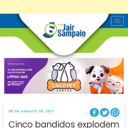
T
o
g
g
l
e
n
a
v
i
g
a
t
i
o
n
30 DE AGOSTO DE 2017
Cinco bandidos explodem