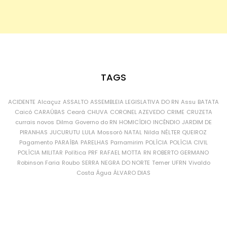
TAGS
ACIDENTE
Alcaçuz
ASSALTO
ASSEMBLEIA LEGISLATIVA DO RN
Assu
BATATA
Caicó
CARAÚBAS
Ceará
CHUVA
CORONEL AZEVEDO
CRIME
CRUZETA
currais novos
Dilma
Governo do RN
HOMICÍDIO
INCÊNDIO
JARDIM DE
PIRANHAS
JUCURUTU
LULA
Mossoró
NATAL
Nilda
NÉLTER QUEIROZ
Pagamento
PARAÍBA
PARELHAS
Parnamirim
POLÍCIA
POLÍCIA CIVIL
POLÍCIA MILITAR
Política
PRF
RAFAEL MOTTA
RN
ROBERTO GERMANO
Robinson Faria
Roubo
SERRA NEGRA DO NORTE
Temer
UFRN
Vivaldo
Costa
Água
ÁLVARO DIAS