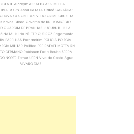
CIDENTE
Alcaçuz
ASSALTO
ASSEMBLEIA
ATIVA DO RN
Assu
BATATA
Caicó
CARAÚBAS
CHUVA
CORONEL AZEVEDO
CRIME
CRUZETA
is novos
Dilma
Governo do RN
HOMICÍDIO
NDIO
JARDIM DE PIRANHAS
JUCURUTU
LULA
ró
NATAL
Nilda
NÉLTER QUEIROZ
Pagamento
ÍBA
PARELHAS
Parnamirim
POLÍCIA
POLÍCIA
LÍCIA MILITAR
Política
PRF
RAFAEL MOTTA
RN
RTO GERMANO
Robinson Faria
Roubo
SERRA
DO NORTE
Temer
UFRN
Vivaldo Costa
Água
ÁLVARO DIAS