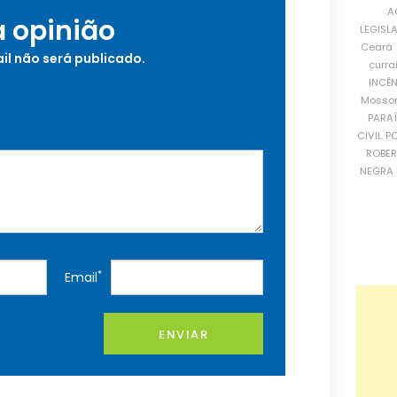
A
a opinião
LEGISL
Ceará
il não será publicado.
curra
INCÊ
Mosso
PARA
CIVIL
PO
ROBE
NEGRA 
*
Email
ENVIAR