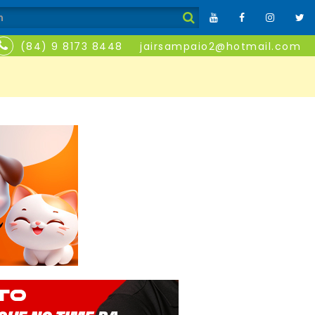
(84) 9 8173 8448
jairsampaio2@hotmail.com