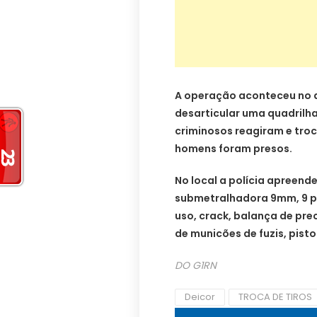
A operação aconteceu no di
desarticular uma quadrilha
criminosos reagiram e troc
homens foram presos.
No local a polícia apreendeu
submetralhadora 9mm, 9 pi
uso, crack, balança de pre
de municões de fuzis, pist
DO G1RN
Deicor
TROCA DE TIROS