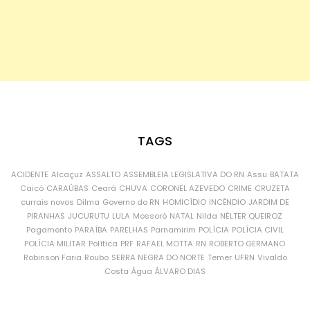
TAGS
ACIDENTE
Alcaçuz
ASSALTO
ASSEMBLEIA LEGISLATIVA DO RN
Assu
BATATA
Caicó
CARAÚBAS
Ceará
CHUVA
CORONEL AZEVEDO
CRIME
CRUZETA
currais novos
Dilma
Governo do RN
HOMICÍDIO
INCÊNDIO
JARDIM DE
PIRANHAS
JUCURUTU
LULA
Mossoró
NATAL
Nilda
NÉLTER QUEIROZ
Pagamento
PARAÍBA
PARELHAS
Parnamirim
POLÍCIA
POLÍCIA CIVIL
POLÍCIA MILITAR
Política
PRF
RAFAEL MOTTA
RN
ROBERTO GERMANO
Robinson Faria
Roubo
SERRA NEGRA DO NORTE
Temer
UFRN
Vivaldo
Costa
Água
ÁLVARO DIAS