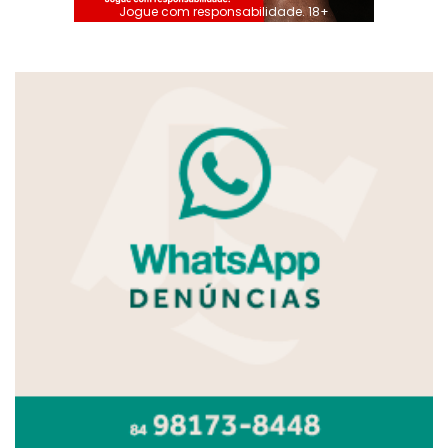
Jogue com responsabilidade. 18+