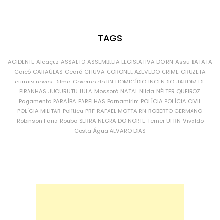
TAGS
ACIDENTE
Alcaçuz
ASSALTO
ASSEMBLEIA LEGISLATIVA DO RN
Assu
BATATA
Caicó
CARAÚBAS
Ceará
CHUVA
CORONEL AZEVEDO
CRIME
CRUZETA
currais novos
Dilma
Governo do RN
HOMICÍDIO
INCÊNDIO
JARDIM DE
PIRANHAS
JUCURUTU
LULA
Mossoró
NATAL
Nilda
NÉLTER QUEIROZ
Pagamento
PARAÍBA
PARELHAS
Parnamirim
POLÍCIA
POLÍCIA CIVIL
POLÍCIA MILITAR
Política
PRF
RAFAEL MOTTA
RN
ROBERTO GERMANO
Robinson Faria
Roubo
SERRA NEGRA DO NORTE
Temer
UFRN
Vivaldo
Costa
Água
ÁLVARO DIAS