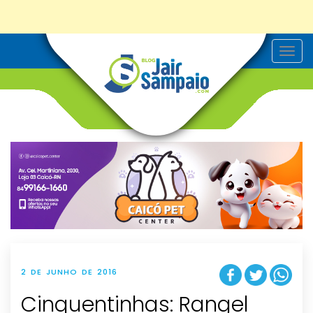
T
o
g
g
l
e
n
a
v
i
g
a
t
i
o
n
2 DE JUNHO DE 2016
Cinquentinhas: Rangel