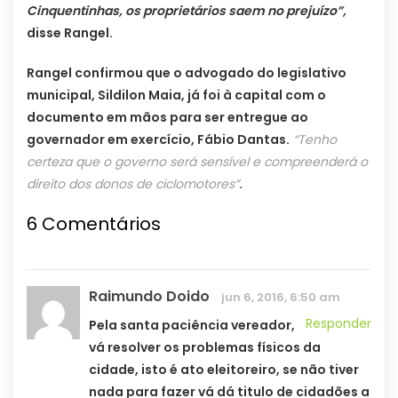
Cinquentinhas, os proprietários saem no prejuízo”,
disse Rangel.
Rangel confirmou que o advogado do legislativo
municipal, Sildilon Maia, já foi à capital com o
documento em mãos para ser entregue ao
governador em exercício, Fábio Dantas.
“Tenho
certeza que o governo será sensível e compreenderá o
direito dos donos de ciclomotores”
.
6 Comentários
Raimundo Doido
jun 6, 2016, 6:50 am
Responder
Pela santa paciência vereador,
vá resolver os problemas físicos da
cidade, isto é ato eleitoreiro, se não tiver
nada para fazer vá dá titulo de cidadões a