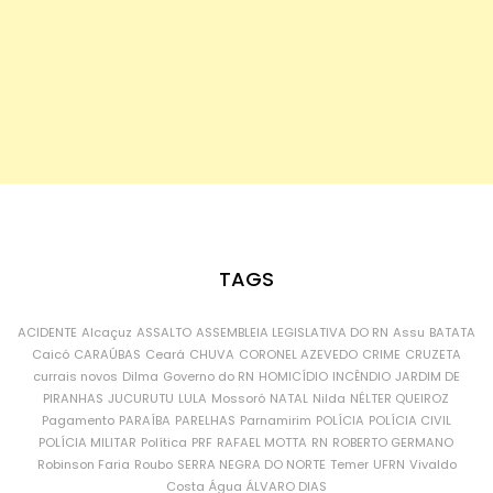
TAGS
ACIDENTE
Alcaçuz
ASSALTO
ASSEMBLEIA LEGISLATIVA DO RN
Assu
BATATA
Caicó
CARAÚBAS
Ceará
CHUVA
CORONEL AZEVEDO
CRIME
CRUZETA
currais novos
Dilma
Governo do RN
HOMICÍDIO
INCÊNDIO
JARDIM DE
PIRANHAS
JUCURUTU
LULA
Mossoró
NATAL
Nilda
NÉLTER QUEIROZ
Pagamento
PARAÍBA
PARELHAS
Parnamirim
POLÍCIA
POLÍCIA CIVIL
POLÍCIA MILITAR
Política
PRF
RAFAEL MOTTA
RN
ROBERTO GERMANO
Robinson Faria
Roubo
SERRA NEGRA DO NORTE
Temer
UFRN
Vivaldo
Costa
Água
ÁLVARO DIAS