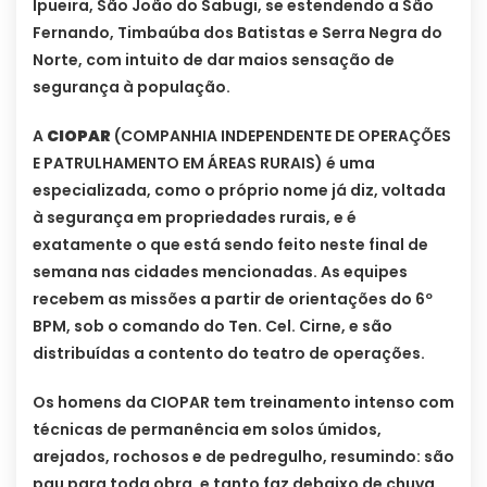
Ipueira, São João do Sabugi, se estendendo a São
Fernando, Timbaúba dos Batistas e Serra Negra do
Norte, com intuito de dar maios sensação de
segurança à população.
A
CIOPAR
(COMPANHIA INDEPENDENTE DE OPERAÇÕES
E PATRULHAMENTO EM ÁREAS RURAIS) é uma
especializada, como o próprio nome já diz, voltada
à segurança em propriedades rurais, e é
exatamente o que está sendo feito neste final de
semana nas cidades mencionadas. As equipes
recebem as missões a partir de orientações do 6º
BPM, sob o comando do Ten. Cel. Cirne, e são
distribuídas a contento do teatro de operações.
Os homens da CIOPAR tem treinamento intenso com
técnicas de permanência em solos úmidos,
arejados, rochosos e de pedregulho, resumindo: são
pau para toda obra, e tanto faz debaixo de chuva