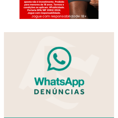
Jogue com responsabilidade. 18+