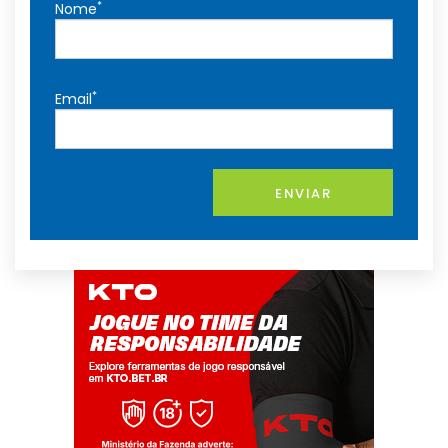
*
Nome
*
Email
ENVIAR