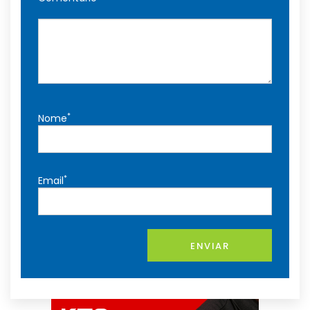
*
Nome
*
Email
ENVIAR