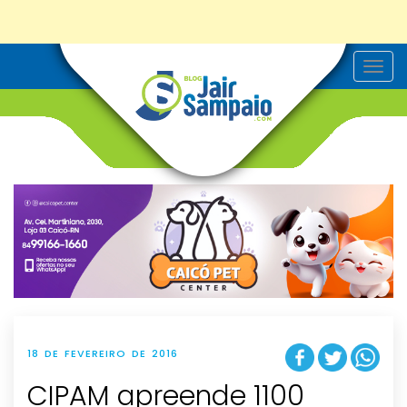
T
o
g
g
l
e
n
a
v
i
g
a
t
i
o
n
18 DE FEVEREIRO DE 2016
CIPAM apreende 1100