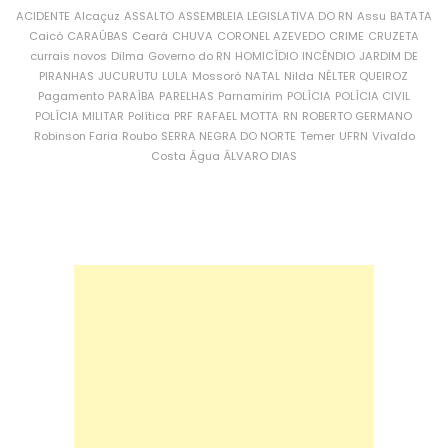
ACIDENTE
Alcaçuz
ASSALTO
ASSEMBLEIA LEGISLATIVA DO RN
Assu
BATATA
Caicó
CARAÚBAS
Ceará
CHUVA
CORONEL AZEVEDO
CRIME
CRUZETA
currais novos
Dilma
Governo do RN
HOMICÍDIO
INCÊNDIO
JARDIM DE
PIRANHAS
JUCURUTU
LULA
Mossoró
NATAL
Nilda
NÉLTER QUEIROZ
Pagamento
PARAÍBA
PARELHAS
Parnamirim
POLÍCIA
POLÍCIA CIVIL
POLÍCIA MILITAR
Política
PRF
RAFAEL MOTTA
RN
ROBERTO GERMANO
Robinson Faria
Roubo
SERRA NEGRA DO NORTE
Temer
UFRN
Vivaldo
Costa
Água
ÁLVARO DIAS