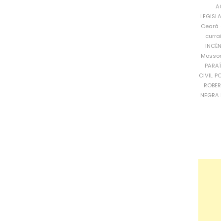
A
LEGISL
Ceará
curra
INCÊ
Mosso
PARA
CIVIL
PO
ROBE
NEGRA 