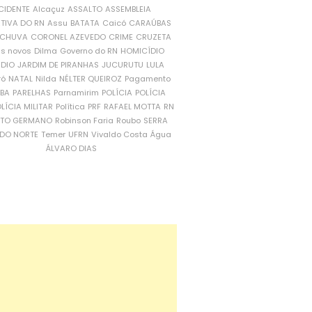
CIDENTE
Alcaçuz
ASSALTO
ASSEMBLEIA
ATIVA DO RN
Assu
BATATA
Caicó
CARAÚBAS
CHUVA
CORONEL AZEVEDO
CRIME
CRUZETA
is novos
Dilma
Governo do RN
HOMICÍDIO
NDIO
JARDIM DE PIRANHAS
JUCURUTU
LULA
ró
NATAL
Nilda
NÉLTER QUEIROZ
Pagamento
ÍBA
PARELHAS
Parnamirim
POLÍCIA
POLÍCIA
LÍCIA MILITAR
Política
PRF
RAFAEL MOTTA
RN
RTO GERMANO
Robinson Faria
Roubo
SERRA
DO NORTE
Temer
UFRN
Vivaldo Costa
Água
ÁLVARO DIAS