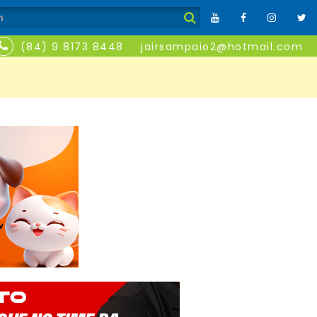
(84) 9 8173 8448
jairsampaio2@hotmail.com