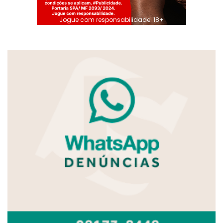
Jogue com responsabilidade. 18+