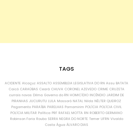
TAGS
ACIDENTE
Alcaçuz
ASSALTO
ASSEMBLEIA LEGISLATIVA DO RN
Assu
BATATA
Caicó
CARAÚBAS
Ceará
CHUVA
CORONEL AZEVEDO
CRIME
CRUZETA
currais novos
Dilma
Governo do RN
HOMICÍDIO
INCÊNDIO
JARDIM DE
PIRANHAS
JUCURUTU
LULA
Mossoró
NATAL
Nilda
NÉLTER QUEIROZ
Pagamento
PARAÍBA
PARELHAS
Parnamirim
POLÍCIA
POLÍCIA CIVIL
POLÍCIA MILITAR
Política
PRF
RAFAEL MOTTA
RN
ROBERTO GERMANO
Robinson Faria
Roubo
SERRA NEGRA DO NORTE
Temer
UFRN
Vivaldo
Costa
Água
ÁLVARO DIAS