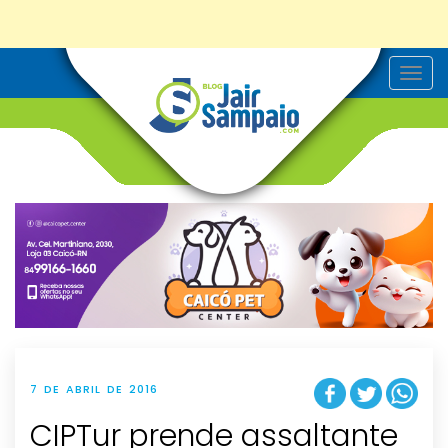
T
o
g
g
l
e
n
a
v
i
g
a
t
i
o
n
7 DE ABRIL DE 2016
CIPTur prende assaltante