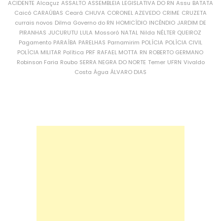
ACIDENTE
Alcaçuz
ASSALTO
ASSEMBLEIA LEGISLATIVA DO RN
Assu
BATATA
Caicó
CARAÚBAS
Ceará
CHUVA
CORONEL AZEVEDO
CRIME
CRUZETA
currais novos
Dilma
Governo do RN
HOMICÍDIO
INCÊNDIO
JARDIM DE
PIRANHAS
JUCURUTU
LULA
Mossoró
NATAL
Nilda
NÉLTER QUEIROZ
Pagamento
PARAÍBA
PARELHAS
Parnamirim
POLÍCIA
POLÍCIA CIVIL
POLÍCIA MILITAR
Política
PRF
RAFAEL MOTTA
RN
ROBERTO GERMANO
Robinson Faria
Roubo
SERRA NEGRA DO NORTE
Temer
UFRN
Vivaldo
Costa
Água
ÁLVARO DIAS