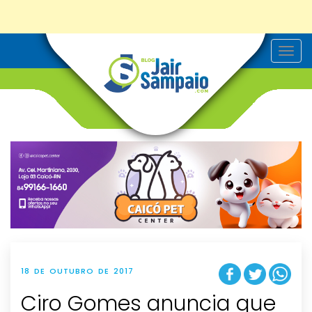
T
o
g
g
l
e
n
a
v
i
g
a
t
i
o
n
18 DE OUTUBRO DE 2017
Ciro Gomes anuncia que