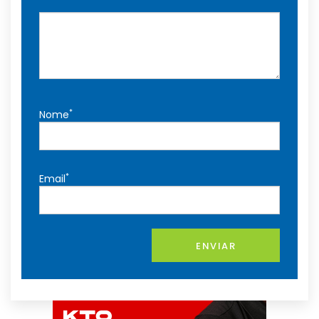
*
Nome
*
Email
ENVIAR