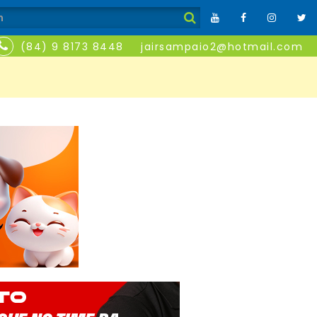
(84) 9 8173 8448
jairsampaio2@hotmail.com