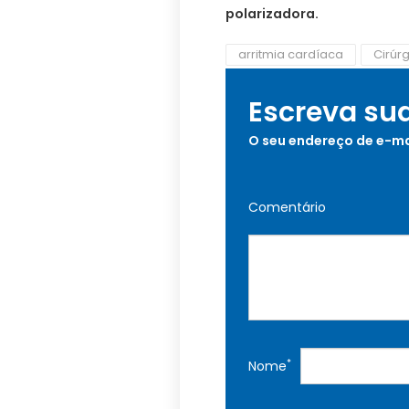
polarizadora.
arritmia cardíaca
Cirúrg
Escreva su
O seu endereço de e-ma
Comentário
*
Nome