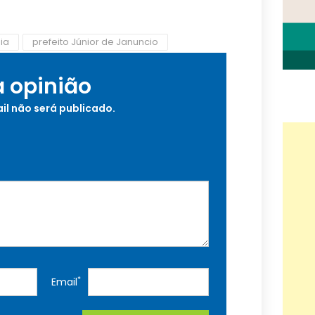
ia
prefeito Júnior de Januncio
a opinião
il não será publicado.
*
Email