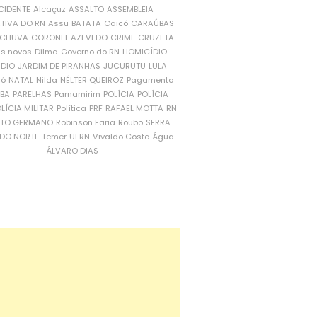
CIDENTE
Alcaçuz
ASSALTO
ASSEMBLEIA
ATIVA DO RN
Assu
BATATA
Caicó
CARAÚBAS
CHUVA
CORONEL AZEVEDO
CRIME
CRUZETA
is novos
Dilma
Governo do RN
HOMICÍDIO
NDIO
JARDIM DE PIRANHAS
JUCURUTU
LULA
ró
NATAL
Nilda
NÉLTER QUEIROZ
Pagamento
ÍBA
PARELHAS
Parnamirim
POLÍCIA
POLÍCIA
LÍCIA MILITAR
Política
PRF
RAFAEL MOTTA
RN
RTO GERMANO
Robinson Faria
Roubo
SERRA
DO NORTE
Temer
UFRN
Vivaldo Costa
Água
ÁLVARO DIAS