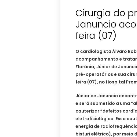
Cirurgia do pr
Januncio aco
feira (07)
O cardiologista Álvaro Rob
acompanhamento e tratame
Florânia, Júnior de Janunc
pré-operatórios e sua cirur
feira (07), no Hospital Pro
Júnior de Januncio encont
e será submetido a uma “a
cauterizar “defeitos cardí
eletrofisiológico. Essa cau
energia de radiofrequênci
bisturi elétrico), por mei