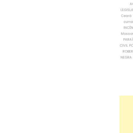
A
LEGISL
Ceará
curra
INCÊ
Mosso
PARA
CIVIL
PO
ROBE
NEGRA 