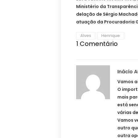
Ministério da Transparênci
delação de Sérgio Machado
atuação da Procuradoria G
Alves
Henrique
1
Comentário
Inácio 
Vamos ac
O import
mais par
está sen
várias d
Vamos ve
outro qu
outra op