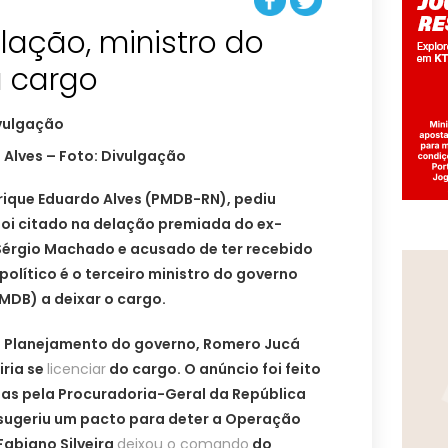
lação, ministro do
a cargo
 Alves – Foto: Divulgação
rique Eduardo Alves (PMDB-RN), pediu
foi citado na delação premiada do ex-
Sérgio Machado e acusado de ter recebido
político é o terceiro ministro do governo
PMDB) a deixar o cargo.
o Planejamento do governo, Romero Jucá
ria se
licenciar
do cargo. O anúncio foi feito
as pela Procuradoria-Geral da República
sugeriu um pacto para deter a Operação
abiano Silveira
deixou o comando
do