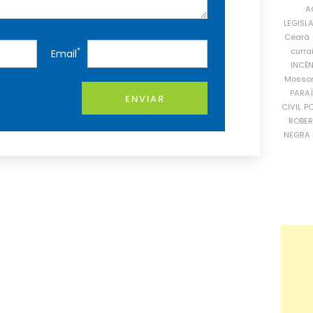
A
LEGISL
Ceará
curra
*
Email
INCÊ
Mosso
PARA
ENVIAR
CIVIL
PO
ROBE
NEGRA 