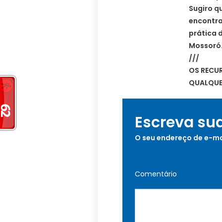
Sugiro q
encontra
prática 
Mossoró.
///
OS RECU
QUALQUE
Escreva su
O seu endereço de e-ma
Comentário