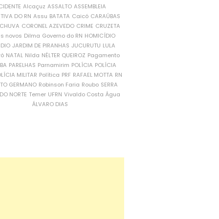
CIDENTE
Alcaçuz
ASSALTO
ASSEMBLEIA
ATIVA DO RN
Assu
BATATA
Caicó
CARAÚBAS
CHUVA
CORONEL AZEVEDO
CRIME
CRUZETA
is novos
Dilma
Governo do RN
HOMICÍDIO
NDIO
JARDIM DE PIRANHAS
JUCURUTU
LULA
ró
NATAL
Nilda
NÉLTER QUEIROZ
Pagamento
ÍBA
PARELHAS
Parnamirim
POLÍCIA
POLÍCIA
LÍCIA MILITAR
Política
PRF
RAFAEL MOTTA
RN
RTO GERMANO
Robinson Faria
Roubo
SERRA
DO NORTE
Temer
UFRN
Vivaldo Costa
Água
ÁLVARO DIAS