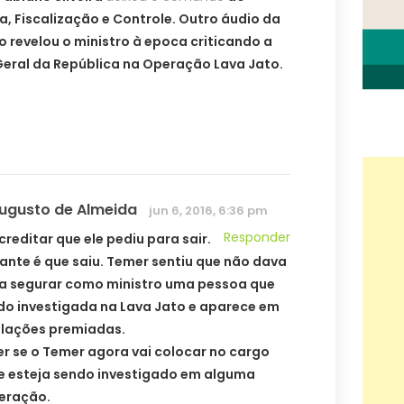
a, Fiscalização e Controle. Outro áudio da
 revelou o ministro à epoca criticando a
eral da República na Operação Lava Jato.
Augusto de Almeida
jun 6, 2016, 6:36 pm
Responder
reditar que ele pediu para sair.
ante é que saiu. Temer sentiu que não dava
a segurar como ministro uma pessoa que
do investigada na Lava Jato e aparece em
elações premiadas.
r se o Temer agora vai colocar no cargo
e esteja sendo investigado em alguma
eração.