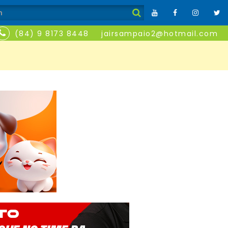
(84) 9 8173 8448
jairsampaio2@hotmail.com