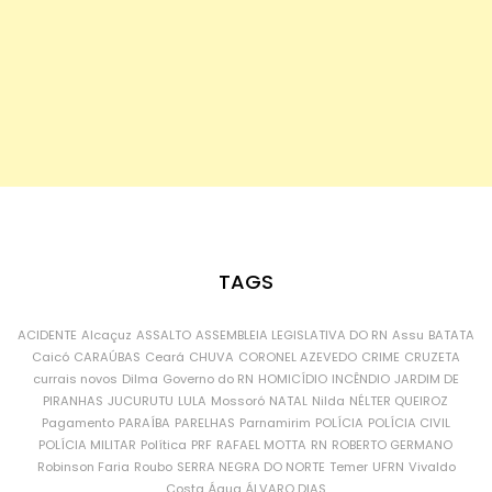
TAGS
ACIDENTE
Alcaçuz
ASSALTO
ASSEMBLEIA LEGISLATIVA DO RN
Assu
BATATA
Caicó
CARAÚBAS
Ceará
CHUVA
CORONEL AZEVEDO
CRIME
CRUZETA
currais novos
Dilma
Governo do RN
HOMICÍDIO
INCÊNDIO
JARDIM DE
PIRANHAS
JUCURUTU
LULA
Mossoró
NATAL
Nilda
NÉLTER QUEIROZ
Pagamento
PARAÍBA
PARELHAS
Parnamirim
POLÍCIA
POLÍCIA CIVIL
POLÍCIA MILITAR
Política
PRF
RAFAEL MOTTA
RN
ROBERTO GERMANO
Robinson Faria
Roubo
SERRA NEGRA DO NORTE
Temer
UFRN
Vivaldo
Costa
Água
ÁLVARO DIAS