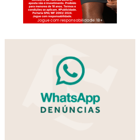
Jogue com responsabilidade. 18+