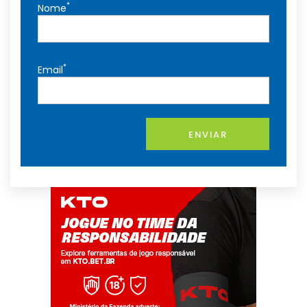
*
Nome
*
Email
ENVIAR