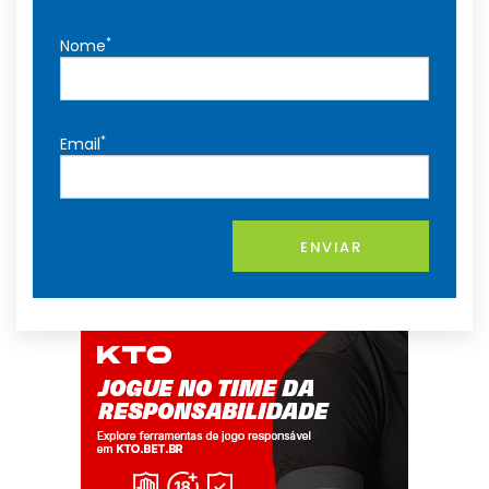
*
Nome
*
Email
ENVIAR