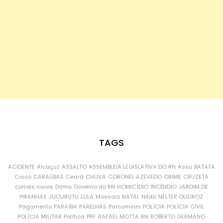
TAGS
ACIDENTE
Alcaçuz
ASSALTO
ASSEMBLEIA LEGISLATIVA DO RN
Assu
BATATA
Caicó
CARAÚBAS
Ceará
CHUVA
CORONEL AZEVEDO
CRIME
CRUZETA
currais novos
Dilma
Governo do RN
HOMICÍDIO
INCÊNDIO
JARDIM DE
PIRANHAS
JUCURUTU
LULA
Mossoró
NATAL
Nilda
NÉLTER QUEIROZ
Pagamento
PARAÍBA
PARELHAS
Parnamirim
POLÍCIA
POLÍCIA CIVIL
POLÍCIA MILITAR
Política
PRF
RAFAEL MOTTA
RN
ROBERTO GERMANO