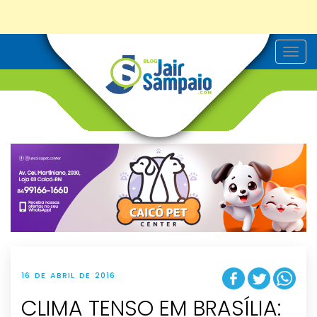
T
o
g
g
l
e
n
a
v
i
g
a
t
i
o
n
16 DE ABRIL DE 2016
CLIMA TENSO EM BRASÍLIA: