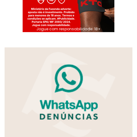
Jogue com responsabilidade. 18+