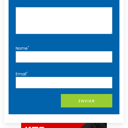
*
Nome
*
Email
ENVIAR