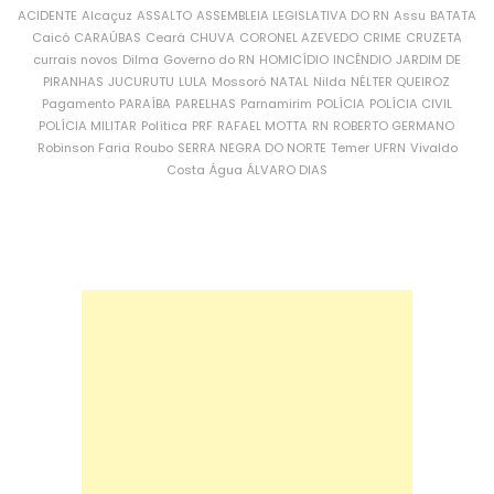
ACIDENTE
Alcaçuz
ASSALTO
ASSEMBLEIA LEGISLATIVA DO RN
Assu
BATATA
Caicó
CARAÚBAS
Ceará
CHUVA
CORONEL AZEVEDO
CRIME
CRUZETA
currais novos
Dilma
Governo do RN
HOMICÍDIO
INCÊNDIO
JARDIM DE
PIRANHAS
JUCURUTU
LULA
Mossoró
NATAL
Nilda
NÉLTER QUEIROZ
Pagamento
PARAÍBA
PARELHAS
Parnamirim
POLÍCIA
POLÍCIA CIVIL
POLÍCIA MILITAR
Política
PRF
RAFAEL MOTTA
RN
ROBERTO GERMANO
Robinson Faria
Roubo
SERRA NEGRA DO NORTE
Temer
UFRN
Vivaldo
Costa
Água
ÁLVARO DIAS