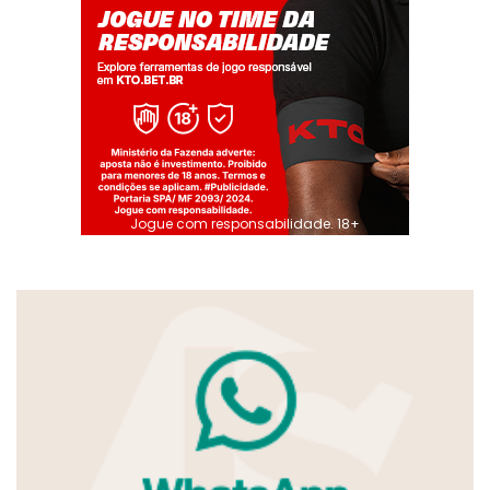
Jogue com responsabilidade. 18+