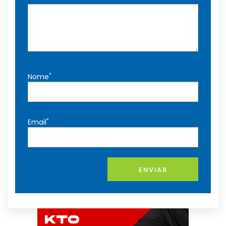
*
Nome
*
Email
ENVIAR