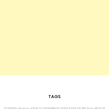
TAGS
ACIDENTE
Alcaçuz
ASSALTO
ASSEMBLEIA LEGISLATIVA DO RN
Assu
BATATA