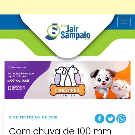
T
o
g
g
l
e
n
a
v
i
g
a
t
i
o
n
2 DE FEVEREIRO DE 2016
Com chuva de 100 mm