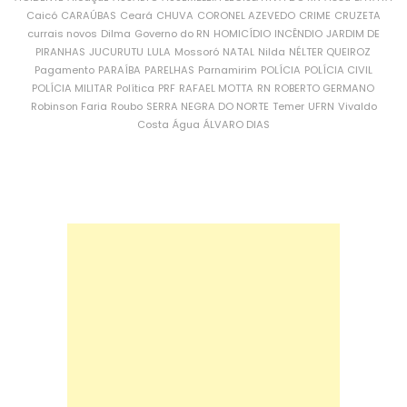
Caicó
CARAÚBAS
Ceará
CHUVA
CORONEL AZEVEDO
CRIME
CRUZETA
currais novos
Dilma
Governo do RN
HOMICÍDIO
INCÊNDIO
JARDIM DE
PIRANHAS
JUCURUTU
LULA
Mossoró
NATAL
Nilda
NÉLTER QUEIROZ
Pagamento
PARAÍBA
PARELHAS
Parnamirim
POLÍCIA
POLÍCIA CIVIL
POLÍCIA MILITAR
Política
PRF
RAFAEL MOTTA
RN
ROBERTO GERMANO
Robinson Faria
Roubo
SERRA NEGRA DO NORTE
Temer
UFRN
Vivaldo
Costa
Água
ÁLVARO DIAS