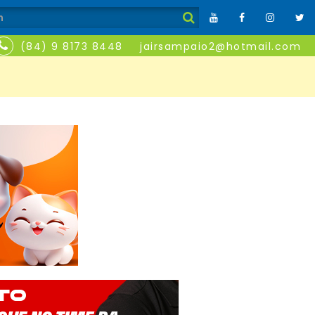
(84) 9 8173 8448
jairsampaio2@hotmail.com