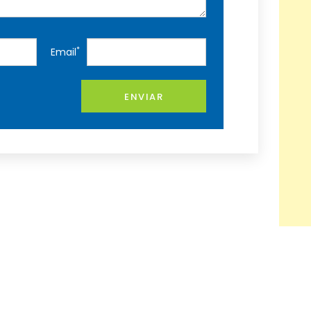
*
Email
ENVIAR