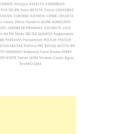
CIDENTE
Alcaçuz
ASSALTO
ASSEMBLEIA
ATIVA DO RN
Assu
BATATA
Caicó
CARAÚBAS
CHUVA
CORONEL AZEVEDO
CRIME
CRUZETA
is novos
Dilma
Governo do RN
HOMICÍDIO
NDIO
JARDIM DE PIRANHAS
JUCURUTU
LULA
ró
NATAL
Nilda
NÉLTER QUEIROZ
Pagamento
ÍBA
PARELHAS
Parnamirim
POLÍCIA
POLÍCIA
LÍCIA MILITAR
Política
PRF
RAFAEL MOTTA
RN
RTO GERMANO
Robinson Faria
Roubo
SERRA
DO NORTE
Temer
UFRN
Vivaldo Costa
Água
ÁLVARO DIAS