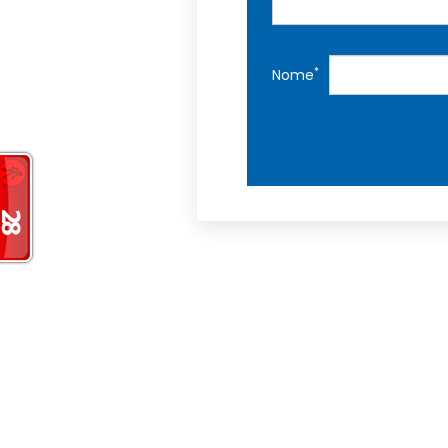
*
Nome