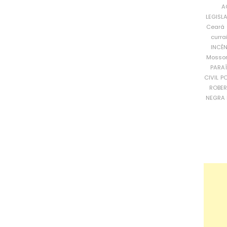
A
LEGISL
Ceará
curra
INCÊ
Mosso
PARA
CIVIL
PO
ROBE
NEGRA 