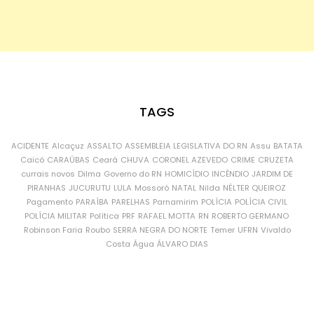
TAGS
ACIDENTE
Alcaçuz
ASSALTO
ASSEMBLEIA LEGISLATIVA DO RN
Assu
BATATA
Caicó
CARAÚBAS
Ceará
CHUVA
CORONEL AZEVEDO
CRIME
CRUZETA
currais novos
Dilma
Governo do RN
HOMICÍDIO
INCÊNDIO
JARDIM DE
PIRANHAS
JUCURUTU
LULA
Mossoró
NATAL
Nilda
NÉLTER QUEIROZ
Pagamento
PARAÍBA
PARELHAS
Parnamirim
POLÍCIA
POLÍCIA CIVIL
POLÍCIA MILITAR
Política
PRF
RAFAEL MOTTA
RN
ROBERTO GERMANO
Robinson Faria
Roubo
SERRA NEGRA DO NORTE
Temer
UFRN
Vivaldo
Costa
Água
ÁLVARO DIAS