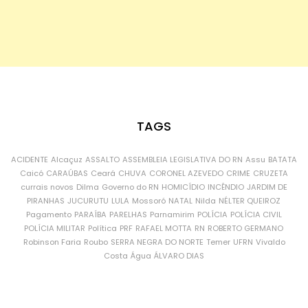
TAGS
ACIDENTE
Alcaçuz
ASSALTO
ASSEMBLEIA LEGISLATIVA DO RN
Assu
BATATA
Caicó
CARAÚBAS
Ceará
CHUVA
CORONEL AZEVEDO
CRIME
CRUZETA
currais novos
Dilma
Governo do RN
HOMICÍDIO
INCÊNDIO
JARDIM DE
PIRANHAS
JUCURUTU
LULA
Mossoró
NATAL
Nilda
NÉLTER QUEIROZ
Pagamento
PARAÍBA
PARELHAS
Parnamirim
POLÍCIA
POLÍCIA CIVIL
POLÍCIA MILITAR
Política
PRF
RAFAEL MOTTA
RN
ROBERTO GERMANO
Robinson Faria
Roubo
SERRA NEGRA DO NORTE
Temer
UFRN
Vivaldo
Costa
Água
ÁLVARO DIAS