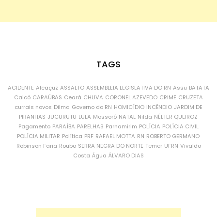
TAGS
ACIDENTE
Alcaçuz
ASSALTO
ASSEMBLEIA LEGISLATIVA DO RN
Assu
BATATA
Caicó
CARAÚBAS
Ceará
CHUVA
CORONEL AZEVEDO
CRIME
CRUZETA
currais novos
Dilma
Governo do RN
HOMICÍDIO
INCÊNDIO
JARDIM DE
PIRANHAS
JUCURUTU
LULA
Mossoró
NATAL
Nilda
NÉLTER QUEIROZ
Pagamento
PARAÍBA
PARELHAS
Parnamirim
POLÍCIA
POLÍCIA CIVIL
POLÍCIA MILITAR
Política
PRF
RAFAEL MOTTA
RN
ROBERTO GERMANO
Robinson Faria
Roubo
SERRA NEGRA DO NORTE
Temer
UFRN
Vivaldo
Costa
Água
ÁLVARO DIAS