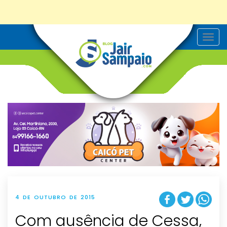
T
o
g
g
l
e
n
a
v
i
g
a
t
i
o
n
4 DE OUTUBRO DE 2015
Com ausência de Cessa,