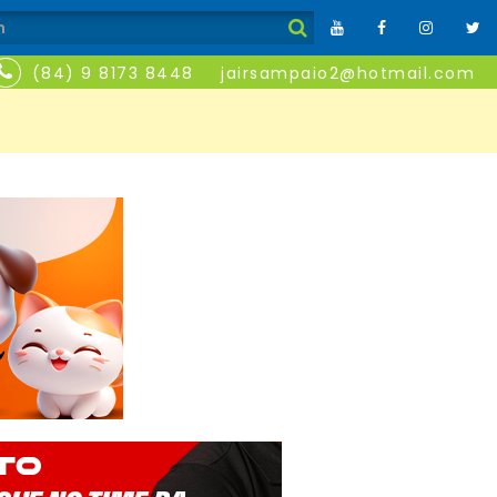
(84) 9 8173 8448
jairsampaio2@hotmail.com