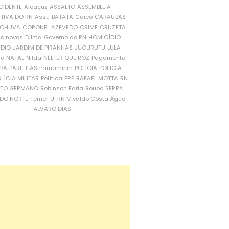
CIDENTE
Alcaçuz
ASSALTO
ASSEMBLEIA
ATIVA DO RN
Assu
BATATA
Caicó
CARAÚBAS
CHUVA
CORONEL AZEVEDO
CRIME
CRUZETA
is novos
Dilma
Governo do RN
HOMICÍDIO
NDIO
JARDIM DE PIRANHAS
JUCURUTU
LULA
ró
NATAL
Nilda
NÉLTER QUEIROZ
Pagamento
ÍBA
PARELHAS
Parnamirim
POLÍCIA
POLÍCIA
LÍCIA MILITAR
Política
PRF
RAFAEL MOTTA
RN
RTO GERMANO
Robinson Faria
Roubo
SERRA
DO NORTE
Temer
UFRN
Vivaldo Costa
Água
ÁLVARO DIAS