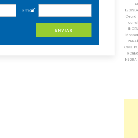
A
*
Email
LEGISL
Ceará
curra
INCÊ
ENVIAR
Mosso
PARA
CIVIL
PO
ROBE
NEGRA 