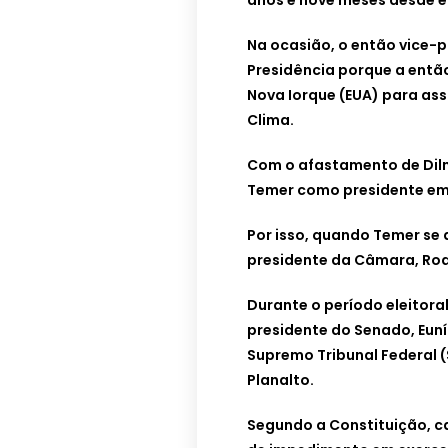
anos e nove meses desde e
Na ocasião, o então vice-
Presidência porque a então
Nova Iorque (EUA) para as
Clima.
Com o afastamento de Dilma
Temer como presidente em e
Por isso, quando Temer se
presidente da Câmara, Rod
Durante o período eleitora
presidente do Senado, Euní
Supremo Tribunal Federal 
Planalto.
Segundo a Constituição, ca