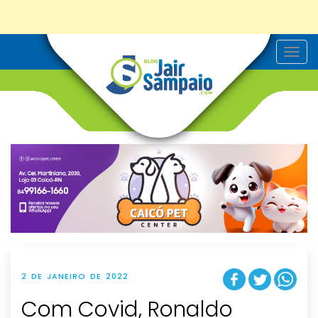
T
o
g
g
l
e
n
a
v
i
g
a
t
i
o
n
2 DE JANEIRO DE 2022
Com Covid, Ronaldo