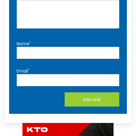
*
Nome
*
Email
ENVIAR