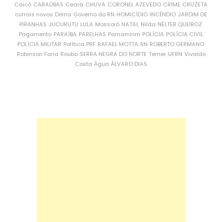
Caicó
CARAÚBAS
Ceará
CHUVA
CORONEL AZEVEDO
CRIME
CRUZETA
currais novos
Dilma
Governo do RN
HOMICÍDIO
INCÊNDIO
JARDIM DE
PIRANHAS
JUCURUTU
LULA
Mossoró
NATAL
Nilda
NÉLTER QUEIROZ
Pagamento
PARAÍBA
PARELHAS
Parnamirim
POLÍCIA
POLÍCIA CIVIL
POLÍCIA MILITAR
Política
PRF
RAFAEL MOTTA
RN
ROBERTO GERMANO
Robinson Faria
Roubo
SERRA NEGRA DO NORTE
Temer
UFRN
Vivaldo
Costa
Água
ÁLVARO DIAS