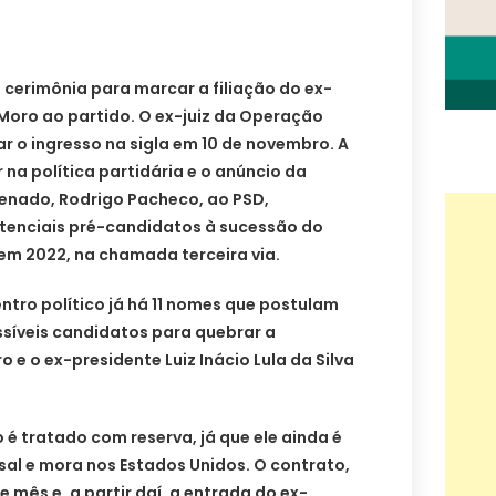
cerimônia para marcar a filiação do ex-
 Moro ao partido. O ex-juiz da Operação
 o ingresso na sigla em 10 de novembro. A
 na política partidária e o anúncio da
Senado, Rodrigo Pacheco, ao PSD,
tenciais pré-candidatos à sucessão do
 em 2022, na chamada terceira via.
tro político já há 11 nomes que postulam
síveis candidatos para quebrar a
 e o ex-presidente Luiz Inácio Lula da Silva
 é tratado com reserva, já que ele ainda é
sal e mora nos Estados Unidos. O contrato,
 mês e, a partir daí, a entrada do ex-