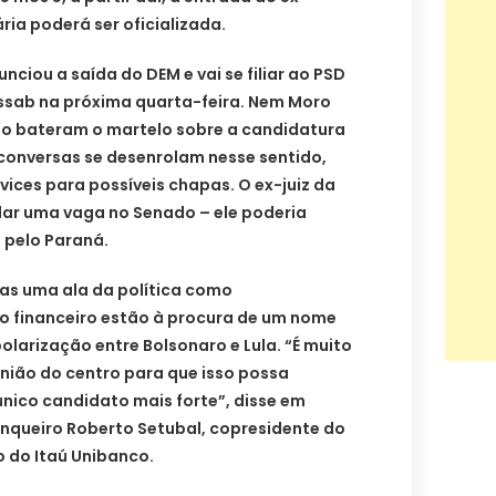
ária poderá ser oficializada.
unciou a saída do DEM e vai se filiar ao PSD
assab na próxima quarta-feira. Nem Moro
o bateram o martelo sobre a candidatura
 conversas se desenrolam nesse sentido,
vices para possíveis chapas. O ex-juiz da
dar uma vaga no Senado – ele poderia
 pelo Paraná.
nas uma ala da política como
 financeiro estão à procura de um nome
olarização entre Bolsonaro e Lula. “É muito
nião do centro para que isso possa
único candidato mais forte”, disse em
anqueiro Roberto Setubal, copresidente do
 do Itaú Unibanco.