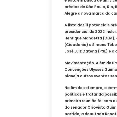
e está em busca de um vice
prédios de São Paulo, Rio, 
Alegre a nova marca da cam
A lista dos 11 potenciais p
presidencial de 2022 inclui
Henrique Mandetta (DEM), 
(Cidadania) e Simone Tebet
José Luiz Datena (PSL) e o c
Movimentação. Além de um
Convenções Ulysses Guima
planeja outros eventos se
No fim de setembro, o ex-m
políticas e tratar da possib
primeira reunião foi com a
do senador Oriovisto Guim
partido, a deputada Renata