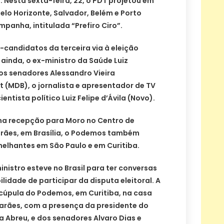
. Nesta sexta-feira, 22, o PDT projetou em
Belo Horizonte, Salvador, Belém e Porto
panha, intitulada “Prefiro Ciro”.
ré-candidatos da terceira via à eleição
, ainda, o ex-ministro da Saúde Luiz
os senadores Alessandro Vieira
 (MDB), o jornalista e apresentador de TV
ientista político Luiz Felipe d’Ávila (Novo).
a recepção para Moro no Centro de
rães, em Brasília, o Podemos também
melhantes em São Paulo e em Curitiba.
inistro esteve no Brasil para ter conversas
ilidade de participar da disputa eleitoral. A
 cúpula do Podemos, em Curitiba, na casa
arães, com a presença da presidente do
 Abreu, e dos senadores Alvaro Dias e