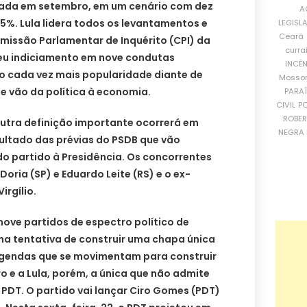
gada em setembro, em um cenário com dez
A
%. Lula lidera todos os levantamentos e
LEGISL
Ceará
missão Parlamentar de Inquérito (CPI) da
curra
eu indiciamento em nove condutas
INCÊ
o cada vez mais popularidade diante de
Mosso
e vão da política à economia.
PARA
CIVIL
PO
ROBE
outra definição importante ocorrerá em
NEGRA 
ultado das prévias do PSDB que vão
o partido à Presidência. Os concorrentes
oria (SP) e Eduardo Leite (RS) e o ex-
irgílio.
nove partidos de espectro político de
na tentativa de construir uma chapa única
legendas que se movimentam para construir
o e a Lula, porém, a única que não admite
PDT. O partido vai lançar Ciro Gomes (PDT)