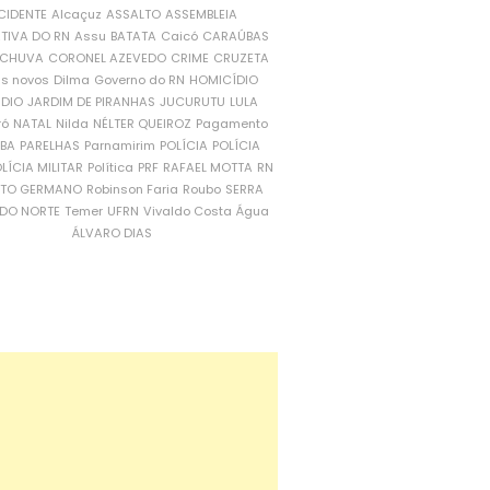
CIDENTE
Alcaçuz
ASSALTO
ASSEMBLEIA
ATIVA DO RN
Assu
BATATA
Caicó
CARAÚBAS
CHUVA
CORONEL AZEVEDO
CRIME
CRUZETA
is novos
Dilma
Governo do RN
HOMICÍDIO
NDIO
JARDIM DE PIRANHAS
JUCURUTU
LULA
ró
NATAL
Nilda
NÉLTER QUEIROZ
Pagamento
ÍBA
PARELHAS
Parnamirim
POLÍCIA
POLÍCIA
LÍCIA MILITAR
Política
PRF
RAFAEL MOTTA
RN
RTO GERMANO
Robinson Faria
Roubo
SERRA
DO NORTE
Temer
UFRN
Vivaldo Costa
Água
ÁLVARO DIAS