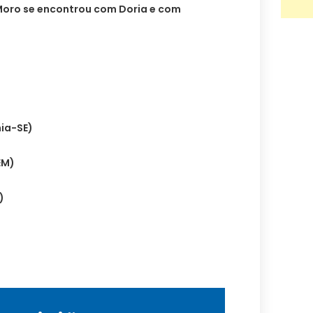
 Moro se encontrou com Doria e com
nia-SE)
EM)
)