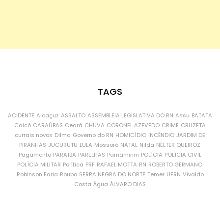
TAGS
ACIDENTE
Alcaçuz
ASSALTO
ASSEMBLEIA LEGISLATIVA DO RN
Assu
BATATA
Caicó
CARAÚBAS
Ceará
CHUVA
CORONEL AZEVEDO
CRIME
CRUZETA
currais novos
Dilma
Governo do RN
HOMICÍDIO
INCÊNDIO
JARDIM DE
PIRANHAS
JUCURUTU
LULA
Mossoró
NATAL
Nilda
NÉLTER QUEIROZ
Pagamento
PARAÍBA
PARELHAS
Parnamirim
POLÍCIA
POLÍCIA CIVIL
POLÍCIA MILITAR
Política
PRF
RAFAEL MOTTA
RN
ROBERTO GERMANO
Robinson Faria
Roubo
SERRA NEGRA DO NORTE
Temer
UFRN
Vivaldo
Costa
Água
ÁLVARO DIAS