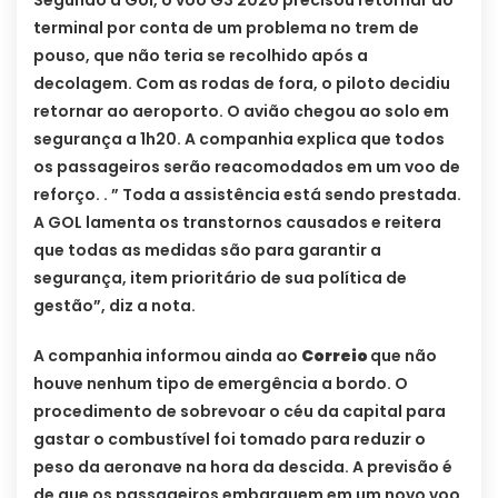
Segundo a Gol, o voo G3 2020 precisou retornar ao
terminal por conta de um problema no trem de
pouso, que não teria se recolhido após a
decolagem. Com as rodas de fora, o piloto decidiu
retornar ao aeroporto. O avião chegou ao solo em
segurança a 1h20. A companhia explica que todos
os passageiros serão reacomodados em um voo de
reforço. . ” Toda a assistência está sendo prestada.
A GOL lamenta os transtornos causados e reitera
que todas as medidas são para garantir a
segurança, item prioritário de sua política de
gestão”, diz a nota.
A companhia informou ainda ao
Correio
que não
houve nenhum tipo de emergência a bordo. O
procedimento de sobrevoar o céu da capital para
gastar o combustível foi tomado para reduzir o
peso da aeronave na hora da descida. A previsão é
de que os passageiros embarquem em um novo voo