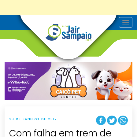
T
o
g
g
l
e
n
a
v
i
g
a
t
i
o
n
23 DE JANEIRO DE 2017
Com falha em trem de